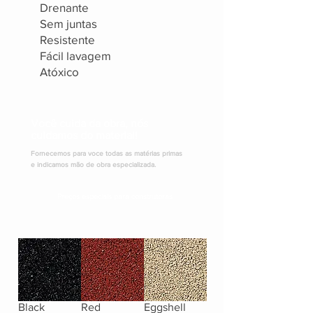
Drenante
Sem juntas
Resistente
Fácil lavagem
Atóxico
Você cuida da obra, nós
cuidamos do material!
Fornecemos para voce todas as matérias primas
e indicamos mão de obra especializada.
Preços especiais para construtoras
Black
Red
Eggshell