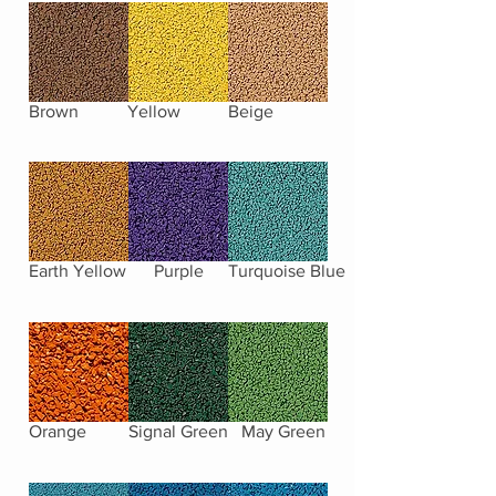
Brown
Yellow
Beige
Earth Yellow
Purple
Turquoise Blue
Orange
Signal Green
May Green